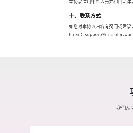
本协议适用中华人民共和国法律
十、联系方式
如您对本协议内容有疑问或建议
Email：support@microflavour
我们从