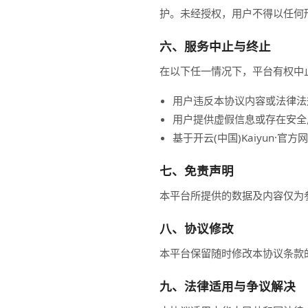
护。未经授权，用户不得以任何
六、服务中止与终止
在以下任一情况下，平台有权中
用户违反本协议内容或法律法
用户提供虚假信息或存在安全
基于开云(中国)Kaiyun·官
七、免责声明
本平台所提供的数据及内容仅为
八、协议修改
本平台保留随时修改本协议条款
九、法律适用与争议解决