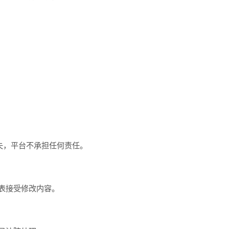
失，平台不承担任何责任。
表接受修改内容。