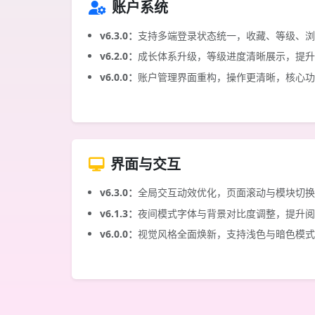
账户系统
v6.3.0：
支持多端登录状态统一，收藏、等级、浏
v6.2.0：
成长体系升级，等级进度清晰展示，提升
v6.0.0：
账户管理界面重构，操作更清晰，核心功
界面与交互
v6.3.0：
全局交互动效优化，页面滚动与模块切换
v6.1.3：
夜间模式字体与背景对比度调整，提升阅
v6.0.0：
视觉风格全面焕新，支持浅色与暗色模式