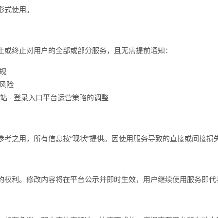
形式使用。
止或终止对用户的全部或部分服务，且无需提前通知：
规
风险
方网站 - 登录入口平台运营策略的调整
参考之用，所有信息按“现状”提供。因使用服务导致的直接或间接损
的权利。修改内容将在平台公示并即时生效，用户继续使用服务即代