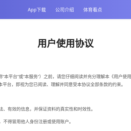
App下载
公司介绍
体育看点
用户使用协议
“本平台”或“本服务”）之前，请您仔细阅读并充分理解本《用户使用
本平台，即视为您已阅读、理解并同意受本协议全部条款的约束。
合法、有效的信息，并保证资料的真实性和时效性。
户，不得冒用他人身份注册或使用账户。