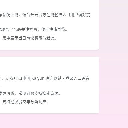
荐系统上线，结合开云官方在线登陆入口用户偏好提
自动聚合平台高关注赛事，便于快速浏览。
，集中展示当日热议赛事与趋势。
，支持开云(中国)Kaiyun·官方网站 - 登录入口语音
。
类更清晰，常见问题支持搜索直达。
，支持建议提交与分类响应。